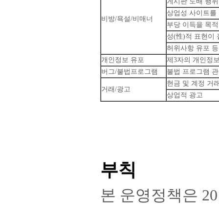
게시판 도배 행위
상업성 사이트를 
비방/욕설/비매너
부당 이득을 목적
성(性)적 표현이
허위사항 유포 등
개인정보 유포
제3자의 개인정보
버그/불법프로그램
불법 프로그램 관
현금 및 계정 거
거래/광고
상업적 광고
부칙
본 운영정책은 20