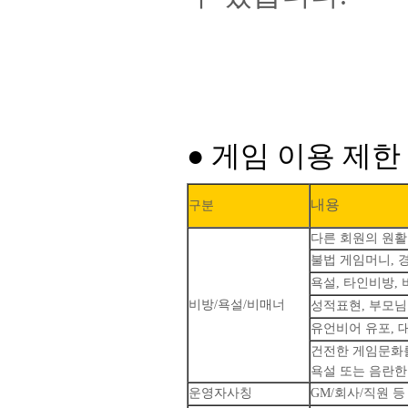
● 게임 이용 제한
내용
구분
다른 회원의 원활
불법 게임머니, 
욕설, 타인비방,
비방/욕설/비매너
성적표현, 부모님
유언비어 유포, 
건전한 게임문화
욕설 또는 음란한
운영자사칭
GM/회사/직원 